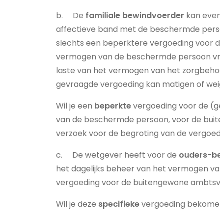
b. De
familiale bewindvoerder
kan evene
affectieve band met de beschermde perso
slechts een beperktere vergoeding voor d
vermogen van de beschermde persoon vrag
laste van het vermogen van het zorgbehoe
gevraagde vergoeding kan matigen of weige
Wil je een
beperkte
vergoeding voor de (g
van de beschermde persoon, voor de buit
verzoek voor de begroting van de vergoed
c. De wetgever heeft voor de
ouders-b
het dagelijks beheer van het vermogen 
vergoeding voor de buitengewone ambtsver
Wil je deze
specifieke
vergoeding bekomen