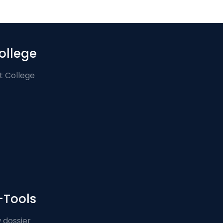
ollege
t College
-Tools
 dossier