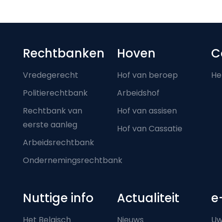
Footer-menu
Rechtbanken
Hoven
C
Vredegerecht
Hof van beroep
He
Politierechtbank
Arbeidshof
Rechtbank van
Hof van assisen
eerste aanleg
Hof van Cassatie
Arbeidsrechtbank
Ondernemingsrechtbank
Nuttige info
Actualiteit
e
Het Belgisch
Nieuws
Uw