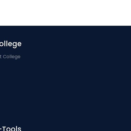
ollege
t College
-Tools