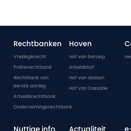
Footer-menu
Rechtbanken
Hoven
C
Vredegerecht
Hof van beroep
He
Politierechtbank
Arbeidshof
Rechtbank van
Hof van assisen
eerste aanleg
Hof van Cassatie
Arbeidsrechtbank
Ondernemingsrechtbank
Nuttige info
Actualiteit
e