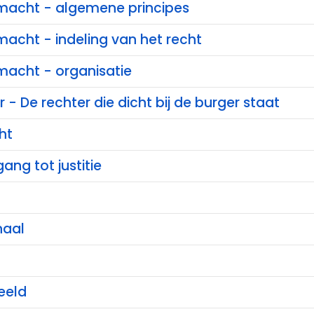
e macht - algemene principes
 macht - indeling van het recht
 macht - organisatie
 - De rechter die dicht bij de burger staat
ht
ang tot justitie
haal
eeld