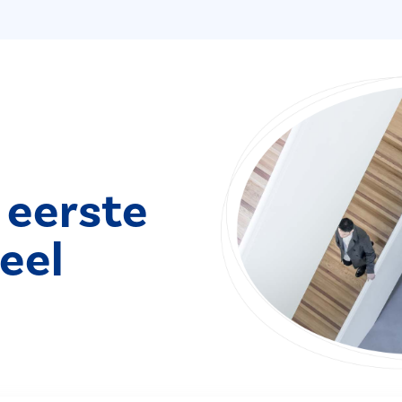
 eerste
eel