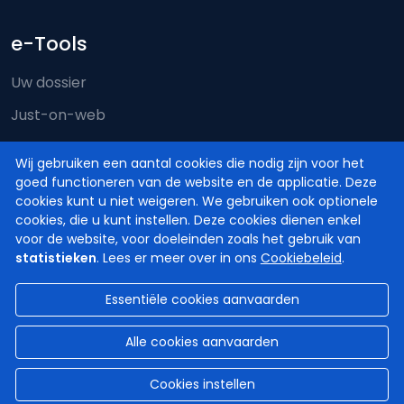
e-Tools
Uw dossier
Just-on-web
e-Deposit
Wij gebruiken een aantal cookies die nodig zijn voor het
Territoriale bevoegdheid
goed functioneren van de website en de applicatie. Deze
cookies kunt u niet weigeren. We gebruiken ook optionele
cookies, die u kunt instellen. Deze cookies dienen enkel
voor de website, voor doeleinden zoals het gebruik van
statistieken
. Lees er meer over in ons
Cookiebeleid
.
Essentiële cookies aanvaarden
© Hoven en Rechtbanken van België
2026
Disclaimer
Privacy
Cookiebeleid
Alle cookies aanvaarden
Toegankelijkheidsverklaring
Cookies instellen