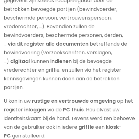
gegevens zijn steeds raadpleegbaar door de
betrokken bevoegde partijen (bewindvoerder,
beschermde persoon, vertrouwenspersoon,
vrederechter, …). Bovendien zullen de
bewindvoerders, beschermde personen, derden,
…
via
dit
register alle documenten
betreffende de
bewindvoering (verzoekschriften, verslagen,
…)
digitaal
kunnen
indienen
bij de bevoegde
vrederechter en griffie, en zullen via het register
kennisgevingen kunnen doen aan de betrokken
partijen.
U kan in uw
rustige en vertrouwde omgeving
op het
register
inloggen
via de
PC thuis
. Hou alvast uw
identiteitskaart bij de hand. Tevens werd ten behoeve
van de gebruiker ook in iedere
griffie
een
kiosk-
PC
geïnstalleerd.