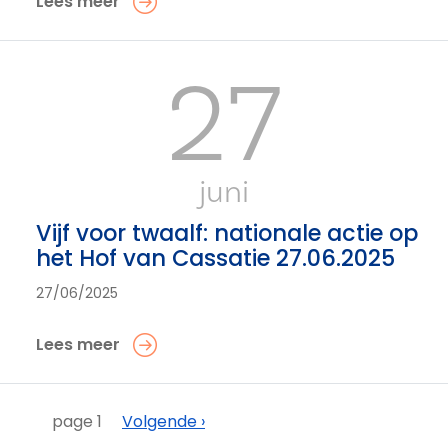
Lees meer
27
juni
Vijf voor twaalf: nationale actie op
het Hof van Cassatie 27.06.2025
27/06/2025
Lees meer
Paginering
Volgende
page 1
Volgende ›