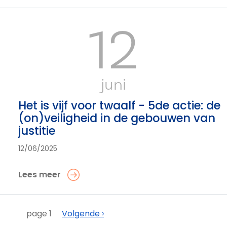
12
juni
Het is vijf voor twaalf - 5de actie: de
(on)veiligheid in de gebouwen van
justitie
12/06/2025
Lees meer
Paginering
Volgende
page 1
Volgende ›