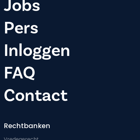
Jobs
Pers
Inloggen
FAQ
Contact
Footer-menu
Rechtbanken
Vredegerecht