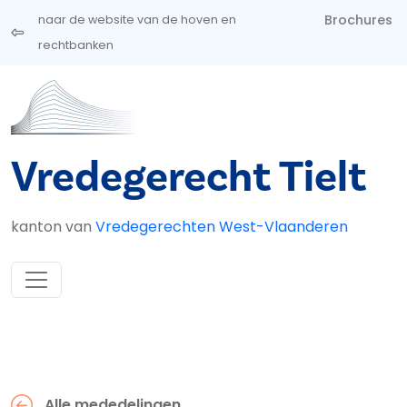
Overslaan en naar de inhoud gaan
Brochures
naar de website van de hoven en
rechtbanken
Vredegerecht Tielt
kanton van
Vredegerechten West-Vlaanderen
Alle mededelingen