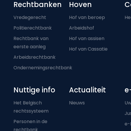
Footer-menu
Rechtbanken
Hoven
C
Vredegerecht
Hof van beroep
He
Politierechtbank
Arbeidshof
Rechtbank van
Hof van assisen
eerste aanleg
Hof van Cassatie
Arbeidsrechtbank
Ondernemingsrechtbank
Nuttige info
Actualiteit
e
Het Belgisch
Nieuws
Uw
rechtssysteem
Ju
Personen in de
e-
rechtbank