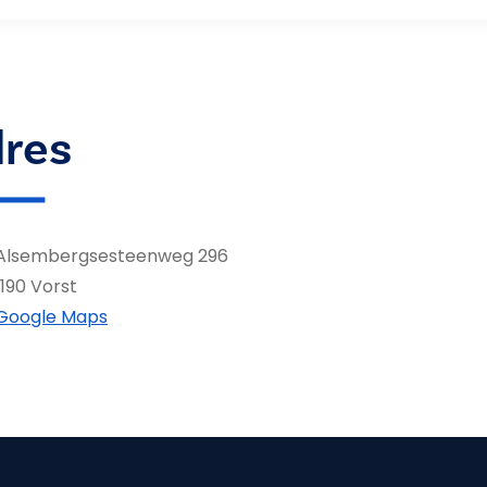
res
Alsembergsesteenweg 296
1190 Vorst
Google Maps