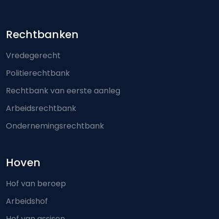
Footer-menu
Rechtbanken
Vredegerecht
Politierechtbank
Rechtbank van eerste aanleg
Arbeidsrechtbank
Ondernemingsrechtbank
Hoven
Hof van beroep
Arbeidshof
Hof van assisen