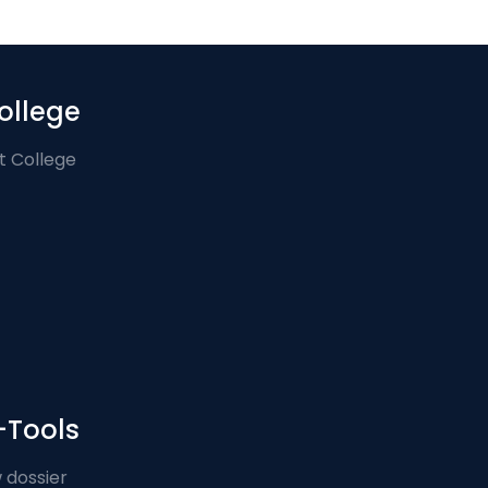
ollege
t College
-Tools
 dossier