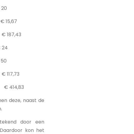
0
 15,67
187,43
24
0
€ 117,73
14,83
nen deze, naast de
.
etekend door een
 Daardoor kon het