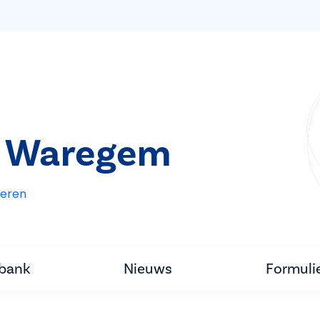
t Waregem
eren
tbank
Nieuws
Formuli