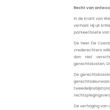
Recht van antwo
In de Krant van We
verhaal. Hij uit kr
parkeerboete van 
De heer De Coensel
vrederechters wille
dan niet versc
gerechtskosten. De
De gerechtskoste
gerechtsdeurwaa
tweedelijnsbijs
rechtsplegingsver
De verhoging van d