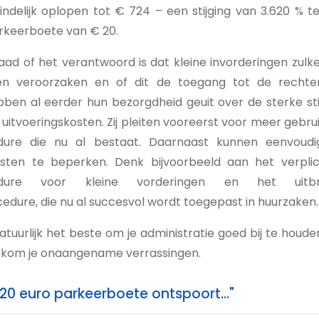
indelijk oplopen tot € 724 – een stijging van 3.620 % 
arkeerboete van € 20.
aad of het verantwoord is dat kleine invorderingen zul
n veroorzaken en of dit de toegang tot de rechte
ben al eerder hun bezorgdheid geuit over de sterke sti
uitvoeringskosten. Zij pleiten vooreerst voor meer gebru
dure die nu al bestaat. Daarnaast kunnen eenvoudig
ten te beperken. Denk bijvoorbeeld aan het verplic
ocedure voor kleine vorderingen en het uit
edure, die nu al succesvol wordt toegepast in huurzaken.
 natuurlijk het beste om je administratie goed bij te houde
orkom je onaangename verrassingen.
"20 euro parkeerboete ontspoort..."