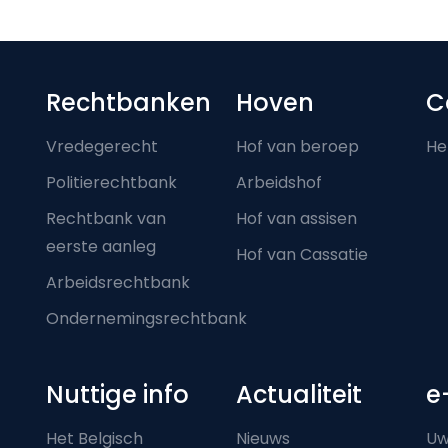
Footer-menu
Rechtbanken
Hoven
C
Vredegerecht
Hof van beroep
He
Politierechtbank
Arbeidshof
Rechtbank van
Hof van assisen
eerste aanleg
Hof van Cassatie
Arbeidsrechtbank
Ondernemingsrechtbank
Nuttige info
Actualiteit
e
Het Belgisch
Nieuws
Uw