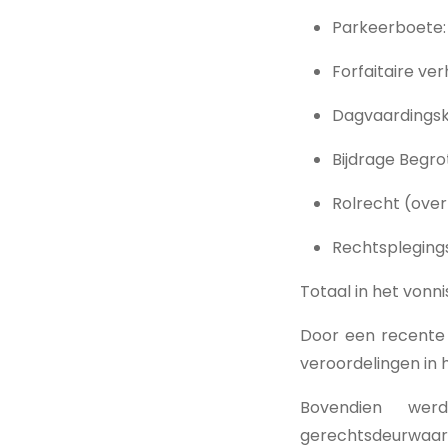
Par
Forfaitaire
Dagvaard
Bijdrag
Rolr
Rechtspleging
Totaal i
Door een recente 
veroordelingen in 
Bovendien werd 
gerechtsdeurwaar