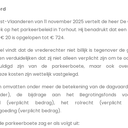
ord
st-Vlaanderen van 11 november 2025 vertelt de heer De 
itiek op het parkeerbeleid in Torhout. Hij benadrukt dat een
€ 20 is opgelopen tot € 724.
 vindt dat de vrederechter niet billijk is tegenover d
n verduidelijken dat zij niet alleen verplicht zijn om te 
huldigd zijn van de parkeerboete, maar ook ove
ze kosten zijn wettelijk vastgelegd.
n omvatten onder meer de betekening van de dagvaardi
rder), de bijdrage aan het Begrotingsfonds vo
tand (verplicht bedrag), het rolrecht (verplic
goeding (verplicht bedrag).
e parkeerboete zag er als volgt uit: