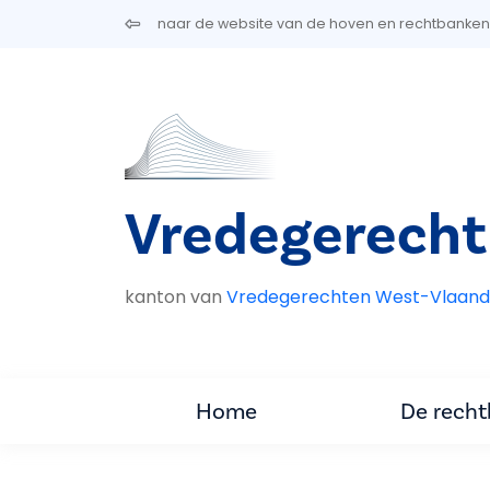
Overslaan en naar de inhoud gaan
naar de website van de hoven en rechtbanken
Vredegerech
kanton van
Vredegerechten West-Vlaand
Home
De rech