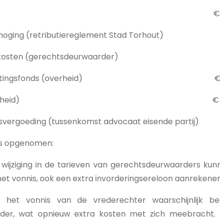
keerboete: € 2
 verhoging (retributiereglement Stad Torhout) €
ingskosten (gerechtsdeurwaarder) € 
e Begrotingsfonds (overheid) € 
echt (overheid) € 5
svergoeding (tussenkomst advocaat eisende partij) 
n het vonnis opgenomen: € 4
wijziging in de tarieven van gerechtsdeurwaarders kun
het vonnis, ook een extra invorderingsereloon aanrekenen
het vonnis van de vrederechter waarschijnlijk b
der, wat opnieuw extra kosten met zich meebracht.