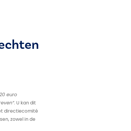
rechten
“20 euro
reven”
. U kan dit
et directiecomité
en, zowel in de