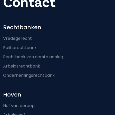
Contact
Footer-menu
Rechtbanken
Vredegerecht
Politierechtbank
Rechtbank van eerste aanleg
Arbeidsrechtbank
Ondernemingsrechtbank
Hoven
Hof van beroep
Arbeidshof