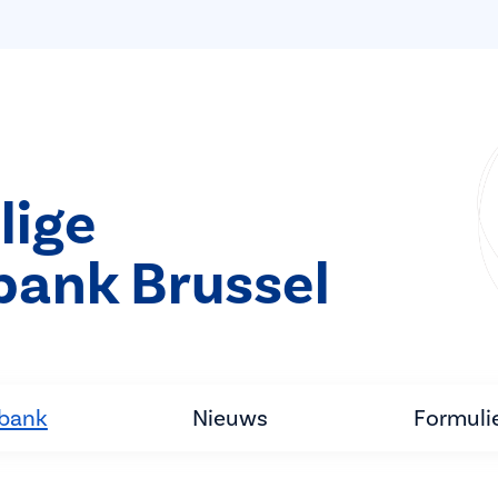
lige
bank Brussel
tbank
Nieuws
Formuli