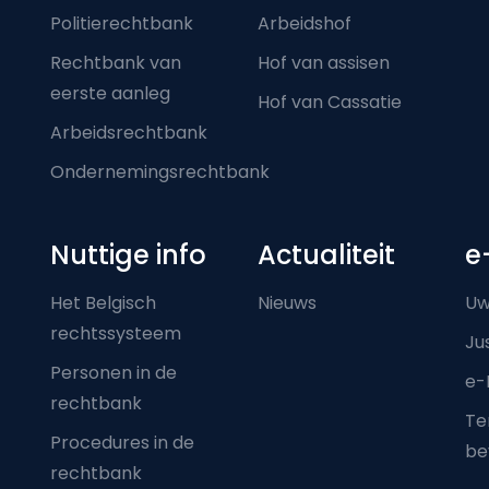
Politierechtbank
Arbeidshof
Rechtbank van
Hof van assisen
eerste aanleg
Hof van Cassatie
Arbeidsrechtbank
Ondernemingsrechtbank
Nuttige info
Actualiteit
e
Het Belgisch
Nieuws
Uw
rechtssysteem
Ju
Personen in de
e-
rechtbank
Ter
Procedures in de
be
rechtbank