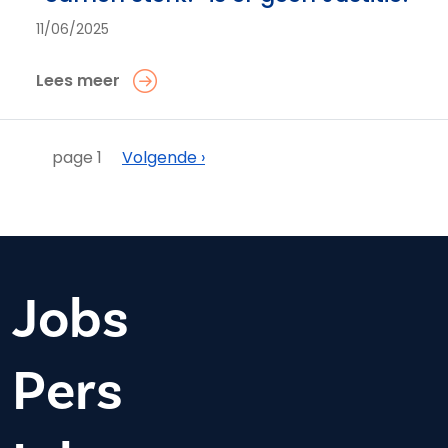
11/06/2025
Lees meer
Paginering
Volgende
page 1
Volgende ›
Jobs
Pers