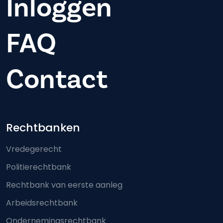
Inloggen
FAQ
Contact
Footer-menu
Rechtbanken
Vredegerecht
Politierechtbank
Rechtbank van eerste aanleg
Arbeidsrechtbank
Ondernemingsrechtbank