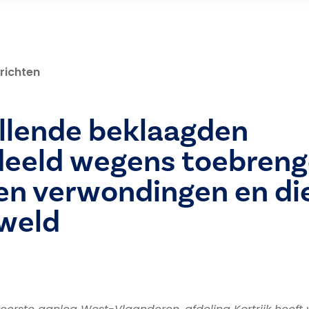
richten
illende beklaagden
deeld wegens toebreng
en verwondingen en di
weld