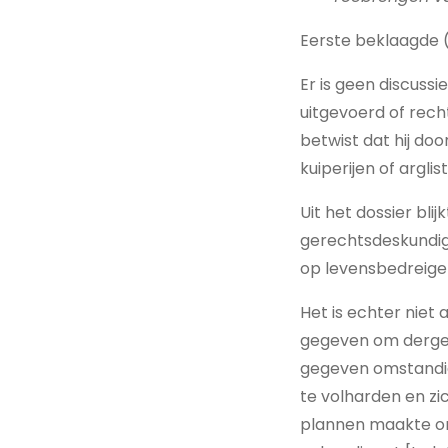
Eerste beklaagde 
Er is geen discuss
uitgevoerd of rec
betwist dat hij do
kuiperijen of argli
Uit het dossier bli
gerechtsdeskundig
op levensbedreige
Het is echter niet
gegeven om dergelij
gegeven omstandig
te volharden en zic
plannen maakte om