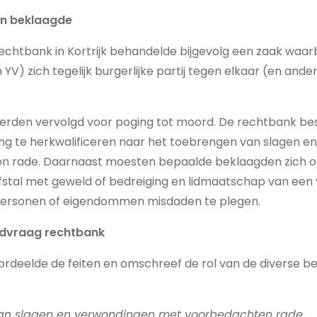
 én beklaagde
echtbank in Kortrijk behandelde bijgevolg een zaak waarb
YV) zich tegelijk burgerlijke partij tegen elkaar (en and
erden vervolgd voor poging tot moord. De rechtbank bes
ing te herkwalificeren naar het toebrengen van slagen 
n rade. Daarnaast moesten bepaalde beklaagden zich 
efstal met geweld of bedreiging en lidmaatschap van een 
personen of eigendommen misdaden te plegen.
ldvraag rechtbank
rdeelde de feiten en omschreef de rol van de diverse b
an slagen en verwondingen met voorbedachten rade