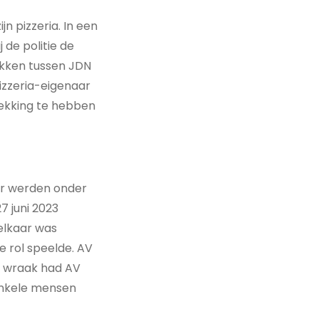
n pizzeria. In een
de politie de
kken tussen JDN
izzeria-eigenaar
ekking te hebben
 Er werden onder
 juni 2023
 elkaar was
 rol speelde. AV
s wraak had AV
enkele mensen