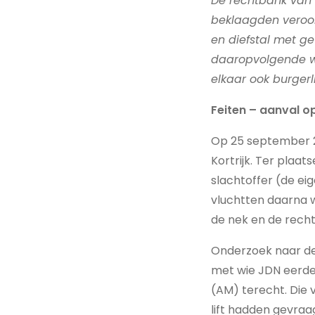
De rechtbank van e
beklaagden veroo
en diefstal met g
daaropvolgende wr
elkaar ook burgerl
Feiten – aanval o
Op 25 september 2
Kortrijk. Ter plaa
slachtoffer (de ei
vluchtten daarna 
de nek en de rechte
Onderzoek naar de 
met wie JDN eerde
(AM) terecht. Die
lift hadden gevraa