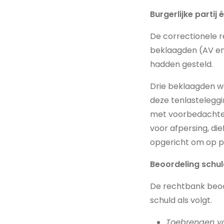
Burgerlijke partij
De correctionele r
beklaagden (AV en 
hadden gesteld.
Drie beklaagden w
deze tenlastelegg
met voorbedachte
voor afpersing, di
opgericht om op 
Beoordeling schu
De rechtbank beoo
schuld als volgt.
Toebrengen v