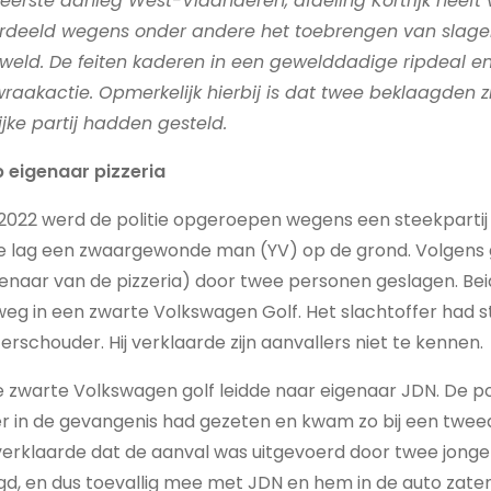
erste aanleg West-Vlaanderen, afdeling Kortrijk heeft 
rdeeld wegens onder andere het toebrengen van slage
eweld. De feiten kaderen in een gewelddadige ripdeal e
aakactie. Opmerkelijk hierbij is dat twee beklaagden z
ijke partij hadden gesteld.
p eigenaar pizzeria
022 werd de politie opgeroepen wegens een steekpartij a
tse lag een zwaargewonde man (YV) op de grond. Volgens
genaar van de pizzeria) door twee personen geslagen. Bei
weg in een zwarte Volkswagen Golf. Het slachtoffer had
rschouder. Hij verklaarde zijn aanvallers niet te kennen.
zwarte Volkswagen golf leidde naar eigenaar JDN. De po
r in de gevangenis had gezeten en kwam zo bij een twe
 verklaarde dat de aanval was uitgevoerd door twee jon
gd, en dus toevallig mee met JDN en hem in de auto zaten