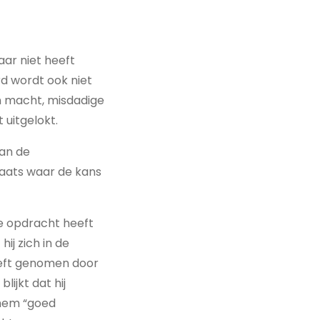
aar niet heeft
d wordt ook niet
an macht, misdadige
 uitgelokt.
van de
aats waar de kans
de opdracht heeft
ij zich in de
eeft genomen door
ijkt dat hij
 hem “goed