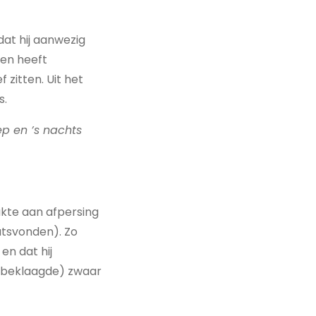
dat hij aanwezig
ken heeft
 zitten. Uit het
s.
p en ’s nachts
kte aan afpersing
atsvonden). Zo
en dat hij
e beklaagde) zwaar