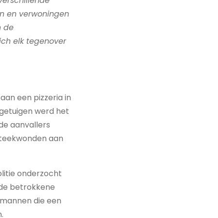
verschillende
n en verwoningen
n de
ich elk tegenover
an een pizzeria in
 getuigen werd het
de aanvallers
 steekwonden aan
litie onderzocht
ede betrokkene
gemannen die een
.