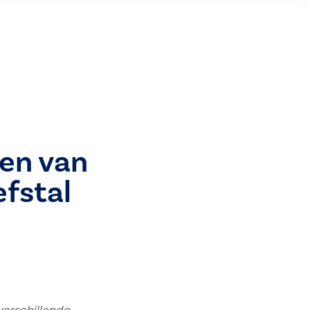
en van
efstal