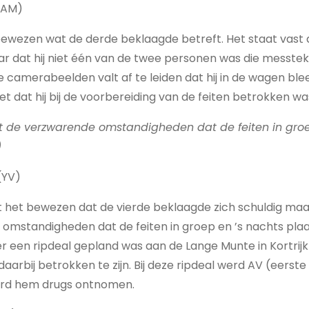
(AM)
t bewezen wat de derde beklaagde betreft. Het staat vast 
ar dat hij niet één van de twee personen was die messte
 camerabeelden valt af te leiden dat hij in de wagen bleef
niet dat hij bij de voorbereiding van de feiten betrokken wa
t de verzwarende omstandigheden dat de feiten in groe
)
(YV)
 het bewezen dat de vierde beklaagde zich schuldig maa
omstandigheden dat de feiten in groep en ’s nachts pla
er een ripdeal gepland was aan de Lange Munte in Kortrijk 
arbij betrokken te zijn. Bij deze ripdeal werd AV (eerst
erd hem drugs ontnomen.