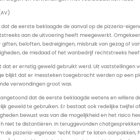
(AV)
ie dat de eerste beklaagde de aanval op de pizzeria-eigen
htstreeks aan de uitvoering heeft meegewerkt. Omgekeer
or giften, beloften, bedreigingen, misbruik van gezag of v
stigheden, de misdaad of het wanbedrijf rechtstreeks heeft
jkt dat er ernstig geweld gebruikt werd. Uit vaststellingen 
e blijkt dat er messteken toegebracht werden op een pl
nde verwondingen groot was.
 aangetoond dat de eerste beklaagde wetens en willens 
k geweld te gebruiken. Er bestaat ook redelijke twijfel of h
heden bewust was van die mogelijkheid en het risico h
h niet te distantiëren. In teruggevonden chatgesprekken bl
 de pizzeria-eigenaar “echt hard” te laten aanpakken,