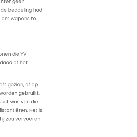
echter geen
de bedoeling had
eg om wapens te
onen die YV
sdaad of het
ft gezien, of op
worden gebruikt.
wust was van die
stantiëren. Het is
hij zou vervoeren