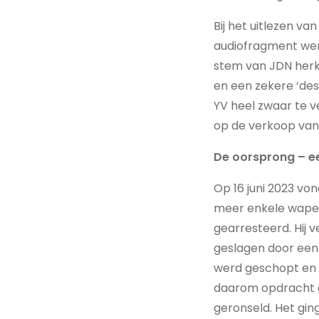
Bij het uitlezen va
audiofragment werd
stem van JDN herk
en een zekere ‘des
YV heel zwaar te 
op de verkoop van
De oorsprong – e
Op 16 juni 2023 vo
meer enkele wapen
gearresteerd. Hij v
geslagen door een 
werd geschopt en g
daarom opdracht g
geronseld. Het gi