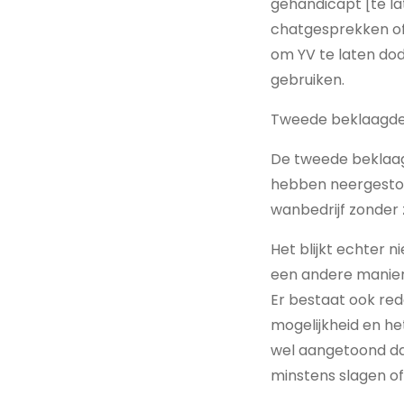
gehandicapt [te lat
chatgesprekken of
om YV te laten dod
gebruiken.
Tweede beklaagde
De tweede beklaagd
hebben neergestoke
wanbedrijf zonder 
Het blijkt echter 
een andere manier 
Er bestaat ook red
mogelijkheid en het
wel aangetoond dat
minstens slagen o