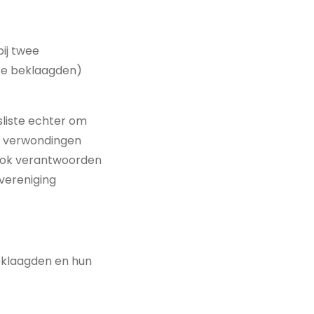
ij twee
ere beklaagden)
liste echter om
en verwondingen
ook verantwoorden
vereniging
eklaagden en hun