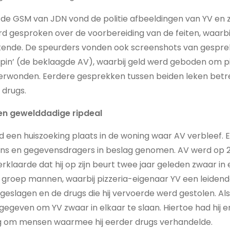
n de GSM van JDN vond de politie afbeeldingen van YV en zij
 gesproken over de voorbereiding van de feiten, waarbij 
ende. De speurders vonden ook screenshots van gespre
pin’ (de beklaagde AV), waarbij geld werd geboden om p
verwonden. Eerdere gesprekken tussen beiden leken betr
 drugs.
en gewelddadige ripdeal
nd een huiszoeking plaats in de woning waar AV verbleef.
s en gegevensdragers in beslag genomen. AV werd op 27
erklaarde dat hij op zijn beurt twee jaar geleden zwaar in
groep mannen, waarbij pizzeria-eigenaar YV een leidende
eslagen en de drugs die hij vervoerde werd gestolen. Al
egeven om YV zwaar in elkaar te slaan. Hiertoe had hij 
ng om mensen waarmee hij eerder drugs verhandelde.