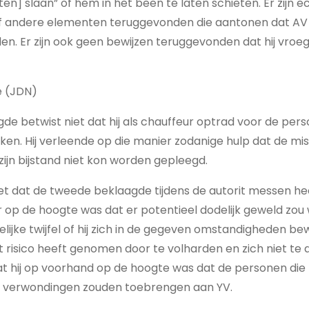
en] slaan” of hem in het been te laten schieten. Er zijn 
 andere elementen teruggevonden die aantonen dat AV 
en. Er zijn ook geen bewijzen teruggevonden dat hij vro
 (JDN)
e betwist niet dat hij als chauffeur optrad voor de pers
n. Hij verleende op die manier zodanige hulp dat de mi
zijn bijstand niet kon worden gepleegd.
niet dat de tweede beklaagde tijdens de autorit messen hee
op de hoogte was dat er potentieel dodelijk geweld zou 
elijke twijfel of hij zich in de gegeven omstandigheden be
 risico heeft genomen door te volharden en zich niet te di
 hij op voorhand op de hoogte was dat de personen die 
f verwondingen zouden toebrengen aan YV.