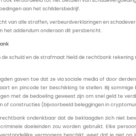
ijn ook veroordeeld tot het betalen van schadevergoedin
edingen aan het schildersbedrijf.
icht van alle straffen, verbeurdverklaringen en schadev
 in het addendum onderaan dit persbericht.
bank
n de schuld en de strafmaat hield de rechtbank rekening
agden gaven toe dat ze via sociale media of door derd
rt en pincode ter beschikking te stellen. Bij sommige 
gen met de bedoeling geweest zijn om snel geld te verd
n of constructies (bijvoorbeeld beleggingen in cryptomu
e rechtbank ondenkbaar dat de beklaagden zich niet be
 criminele doeleinden zou worden gebruikt. Elke persoo
 verstandelijke vermogens beschikt, weet dat je niet op l