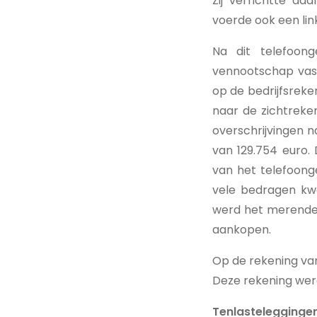
Zij verrichtte da
voerde ook een lin
Na dit telefoon
vennootschap vast
op de bedrijfsreke
naar de zichtreke
overschrijvingen 
van 129.754 euro.
van het telefoong
vele bedragen kw
werd het merendee
aankopen.
Op de rekening va
Deze rekening werd
Tenlastelegginge