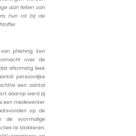
rage aan feiten van
s hun rol bij de
toffer.
 van phishing. Een
volmacht over de
 dat afkomstig leek
ntal persoonlijke
rachtte een aantal
Kort daarop werd zij
ls een medewerker
aatsvonden op de
n de voormalige
ies te blokkeren.