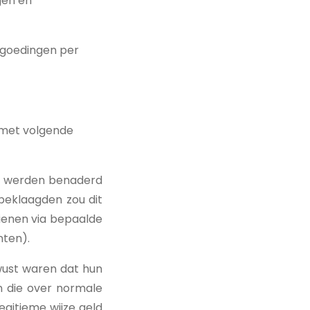
gen en
ergoedingen per
 met volgende
en werden benaderd
beklaagden zou dit
ienen via bepaalde
nten).
wust waren dat hun
n die over normale
egitieme wijze geld