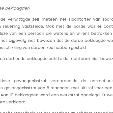
wee beklaagden
de verwittigde zelf meteen het slachtoffer van zodra
jn rekening vaststelde. Ook met de politie was er con
deze van een persoon die wetens en willens betrokken is
het bijgevolg niet bewezen dat de derde beklaagde wete
beschikking van derden zou hebben gesteld.
 de dertiende beklaagde achtte de rechtbank niet bewe
tieve gevangenisstraf veroordeelde de correction
n gevangenisstraf van 6 maanden met uitstel voor een 
 Aan 10 beklaagden werd een werkstraf opgelegd. Er we
rd verklaard.