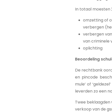
In totaal moesten
omzetting of 
verbergen (he
verbergen van 
van criminele
oplichting
Beoordeling schu
De rechtbank oord
en pincode besch
mule’ of ‘geldezel
leverden zo een no
Twee beklaagden w
verkoop van de gs