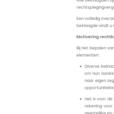
Alle beklaagden z
rechtsplegingvergo
Een volledig overz
beklaagde vindt u
Motivering recht
Bij het bepalen va
elementen:
Diverse bekla
om hun bankkaa
naar eigen zeg
opportuniteite
Het is voor d
rekening voor
geestelijke en