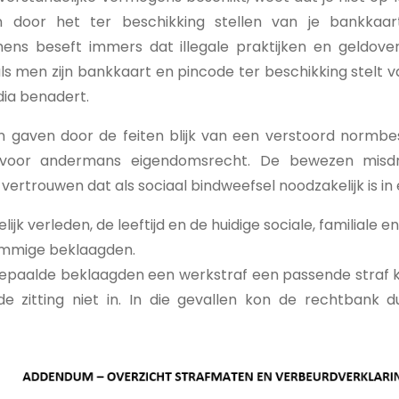
n door het ter beschikking stellen van je bankkaar
ns beseft immers dat illegale praktijken en geldovers
ls men zijn bankkaart en pincode ter beschikking stelt v
dia benadert.
 gaven door de feiten blijk van een verstoord normb
voor andermans eigendomsrecht. De bewezen misdri
vertrouwen dat als sociaal bindweefsel noodzakelijk is in
lijk verleden, de leeftijd en de huidige sociale, familiale e
sommige beklaagden.
paalde beklaagden een werkstraf een passende straf kon
 zitting niet in. In die gevallen kon de rechtbank 