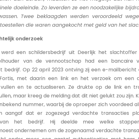
inele doeleinde. Zo leverden ze een noodzakelijke bijd
wassen.
Twee beklaagden werden veroordeeld wegen
oestellen die waren aangekocht met geld van het slach
htelijk onderzoek
werd een schildersbedrijf uit Deerlijk het slachtoffer
elhouder van de vennootschap had een bancaire 
 bedrijf. Op 22 april 2023 ontving zij een e-mailbericht
Fortis, met daarin een link en het verzoek om een aa
ullen en te actualiseren. Ze drukte op de link en t
len, maar kreeg de melding dat dit niet gelukt zou zijn. 
onbekend nummer, waarbij de oproeper zich voordeed a
n aangaf dat er zogezegd verdachte transacties pl
 van het bedrijf. Hij deelde mee welke stappe
moest ondernemen om de zogenaamd verdachte transact