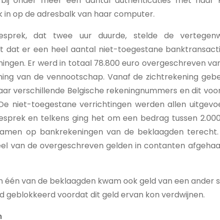
arbij onder meer een aantal authenticaties met haar
k in op de adresbalk van haar computer.
gesprek, dat twee uur duurde, stelde de vertegen
 dat er een heel aantal niet-toegestane banktransac
ningen. Er werd in totaal 78.800 euro overgeschreven v
ning van de vennootschap. Vanaf de zichtrekening gebe
naar verschillende Belgische rekeningnummers en dit voo
 De niet-toegestane verrichtingen werden allen uitgevoe
esprek en telkens ging het om een bedrag tussen 2.000
amen op bankrekeningen van de beklaagden terecht.
l van de overgeschreven gelden in contanten afgehaal
n één van de beklaagden kwam ook geld van een ander sl
 geblokkeerd voordat dit geld ervan kon verdwijnen.
n