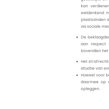
kan verdiene
weldenkend me
plaatsvinden a
via sociale me
De beklaagden
aan respect 
bovendien het 
Het strafrechte
situatie van 
Hoewel voor be
daarmee op de
opleggen.