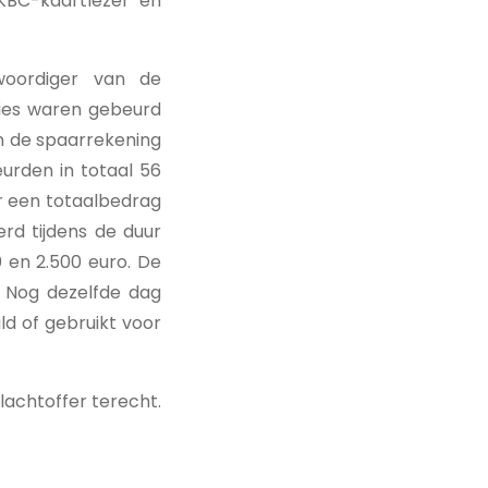
 KBC-kaartlezer en
woordiger van de
ties waren gebeurd
an de spaarrekening
urden in totaal 56
r een totaalbedrag
rd tijdens de duur
 en 2.500 euro. De
 Nog dezelfde dag
d of gebruikt voor
achtoffer terecht.