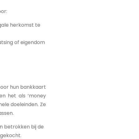
or:
gale herkomst te
atsing of eigendom
Door hun bankkaart
en het als ‘money
nele doeleinden. Ze
assen.
n betrokken bij de
ngekocht.