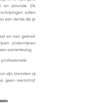
t en pincode. Elk
chrijvingen zullen
an een derde die je
esef en een gebrek
jven ondermijnen
 een samenleving.
n professionele
 zijn, stemden zij
dus geen werkstraf