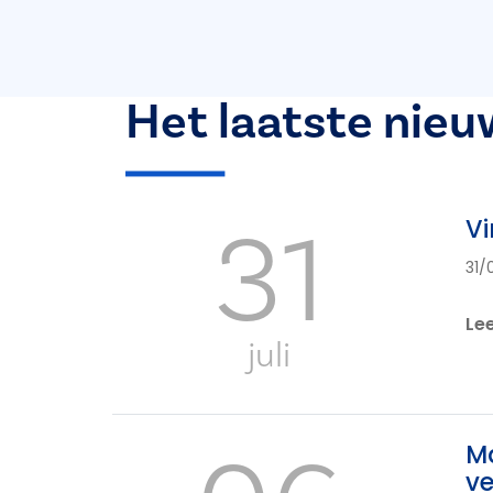
Het laatste nieu
31
Vi
31/
Le
juli
Ma
ve