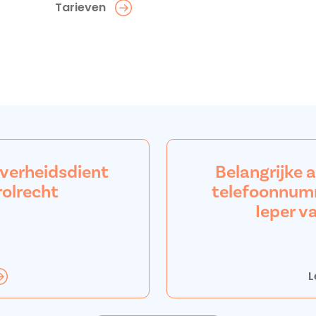
Tarieven
overheidsdient
Belangrijke 
rolrecht
telefoonnum
Ieper v
L