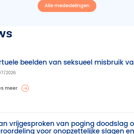
Alle mededelingen
ws
rtuele beelden van seksueel misbruik v
07/2026
es meer
n vrijgesproken van poging doodslag op
roordeling voor onopzettelijke slagen 