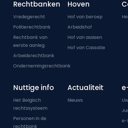
Footer-menu
Rechtbanken
Hoven
C
Vredegerecht
Hof van beroep
He
Politierechtbank
Arbeidshof
Rechtbank van
Hof van assisen
eerste aanleg
Hof van Cassatie
Arbeidsrechtbank
Ondernemingsrechtbank
Nuttige info
Actualiteit
e
Het Belgisch
Nieuws
Uw
rechtssysteem
Ju
Personen in de
e-
rechtbank