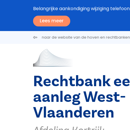
Overslaan en naar de inhoud gaan
Belangrijke aankondiging wijziging tele
Lees meer
naar de website van de hoven en rechtbanken
Rechtbank ee
aanleg West-
Vlaanderen