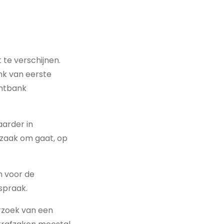
 te verschijnen.
nk van eerste
chtbank
arder in
 zaak om gaat, op
n voor de
spraak.
erzoek van een