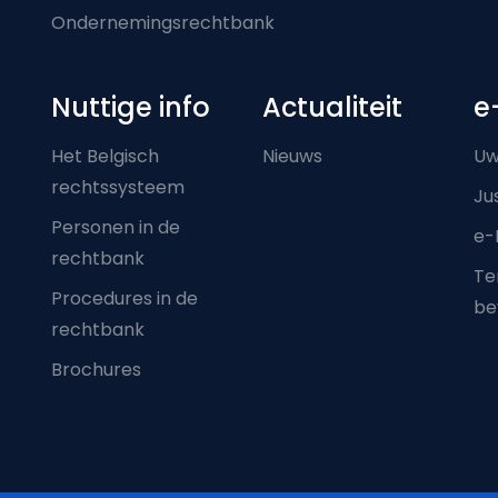
Ondernemingsrechtbank
Nuttige info
Actualiteit
e
Het Belgisch
Nieuws
Uw
rechtssysteem
Ju
Personen in de
e-
rechtbank
Ter
Procedures in de
be
rechtbank
Brochures