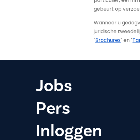
particulier, een f
gebeurt op verzoe
Wanneer u gedagvaa
juridische tweedeli
"
Brochures
" en "
Ta
Jobs
Pers
Inloggen