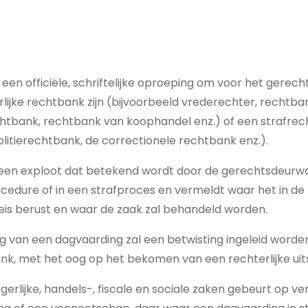
een officiële, schriftelijke oproeping om voor het gerecht
lijke rechtbank zijn (bijvoorbeeld vrederechter, rechtba
chtbank, rechtbank van koophandel enz.) of een strafre
olitierechtbank, de correctionele rechtbank enz.).
 een exploot dat betekend wordt door de gerechtsdeurwa
ocedure of in een strafproces en vermeldt waar het in de
eis berust en waar de zaak zal behandeld worden.
 van een dagvaarding zal een betwisting ingeleid worde
k, met het oog op het bekomen van een rechterlijke uit
gerlijke, handels-, fiscale en sociale zaken gebeurt op v