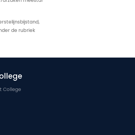
strafzaken meestal
stelijnsbijstand,
onder de rubriek
ollege
t College