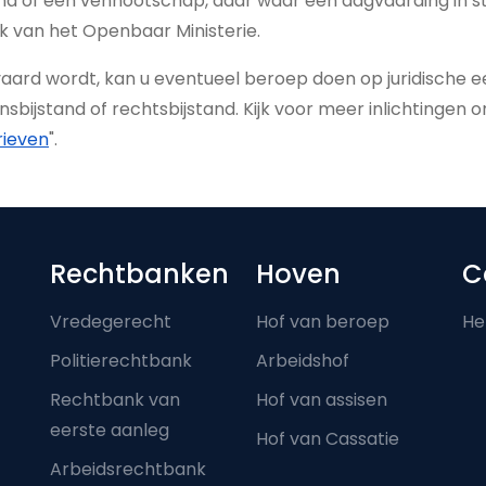
irma of een vennootschap, daar waar een dagvaarding in 
k van het Openbaar Ministerie.
rd wordt, kan u eventueel beroep doen op juridische eer
jnsbijstand of rechtsbijstand. Kijk voor meer inlichtingen 
rieven
".
Footer-menu
Rechtbanken
Hoven
C
Vredegerecht
Hof van beroep
He
Politierechtbank
Arbeidshof
Rechtbank van
Hof van assisen
eerste aanleg
Hof van Cassatie
Arbeidsrechtbank