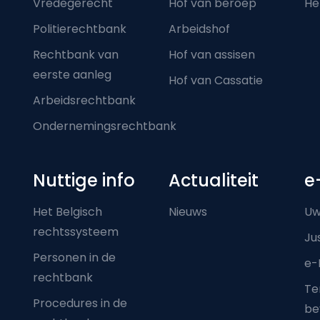
Vredegerecht
Hof van beroep
He
Politierechtbank
Arbeidshof
Rechtbank van
Hof van assisen
eerste aanleg
Hof van Cassatie
Arbeidsrechtbank
Ondernemingsrechtbank
Nuttige info
Actualiteit
e
Het Belgisch
Nieuws
Uw
rechtssysteem
Ju
Personen in de
e-
rechtbank
Ter
Procedures in de
be