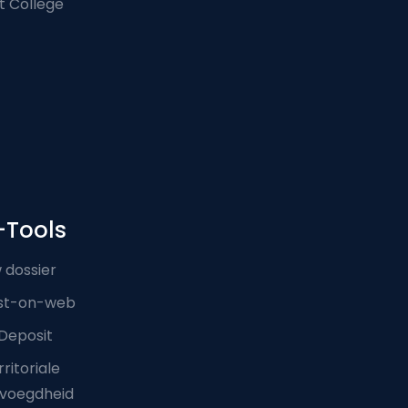
t College
-Tools
 dossier
st-on-web
Deposit
ritoriale
voegdheid