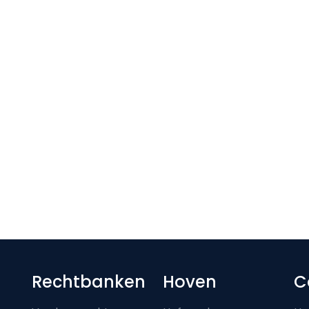
Footer-menu
Rechtbanken
Hoven
C