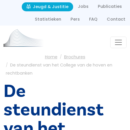
Second navigation
Overslaan en naar de inhoud gaan
Jobs
Publicaties
Jeugd & Justitie
Statistieken
Pers
FAQ
Contact
Kruimelpad
Home
Brochures
De steundienst van het College van de hoven en
rechtbanken
De
steundienst
van het