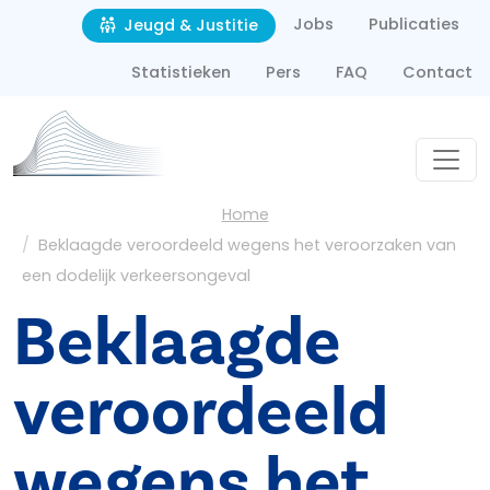
Second navigation
Overslaan en naar de inhoud gaan
Jobs
Publicaties
Jeugd & Justitie
Statistieken
Pers
FAQ
Contact
Kruimelpad
Home
Beklaagde veroordeeld wegens het veroorzaken van
een dodelijk verkeersongeval
Beklaagde
veroordeeld
wegens het