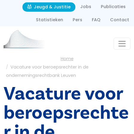
Second navigation
Overslaan en naar de inhoud gaan
Jobs
Publicaties
Jeugd & Justitie
Statistieken
Pers
FAQ
Contact
Kruimelpad
Home
Vacature voor beroepsrechter in de
ondernemingsrechtbank Leuven
Vacature voor
beroepsrechte
r in de