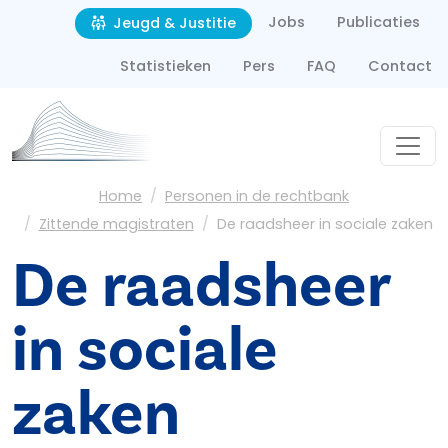
Second navigation
Overslaan en naar de inhoud gaan
Jobs
Publicaties
Jeugd & Justitie
Statistieken
Pers
FAQ
Contact
Kruimelpad
Home
Personen in de rechtbank
Zittende magistraten
De raadsheer in sociale zaken
De raadsheer
in sociale
zaken