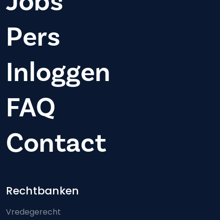
Jobs
Pers
Inloggen
FAQ
Contact
Footer-menu
Rechtbanken
Vredegerecht