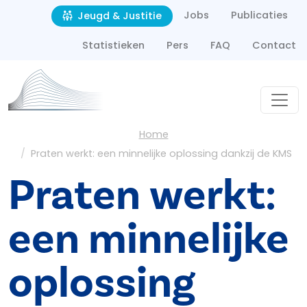
Second navigation
Overslaan en naar de inhoud gaan
Jobs
Publicaties
Jeugd & Justitie
Statistieken
Pers
FAQ
Contact
Kruimelpad
Home
Praten werkt: een minnelijke oplossing dankzij de KMS
Praten werkt:
een minnelijke
oplossing