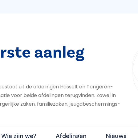
rste aanleg
estaat uit de afdelingen Hasselt en Tongeren-
atie voor beide afdelingen terugvinden. Zowel in
rlijke zaken, fa­mi­liezaken, jeugd­be­scher­mings­
Wie zijn we?
Afdelingen
Nieuws