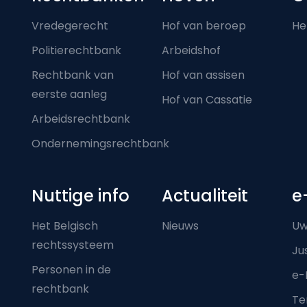
Footer-menu
Vredegerecht
Hof van beroep
He
Politierechtbank
Arbeidshof
Rechtbank van
Hof van assisen
eerste aanleg
Hof van Cassatie
Arbeidsrechtbank
Ondernemingsrechtbank
Nuttige info
Actualiteit
e
Het Belgisch
Nieuws
Uw
rechtssysteem
Ju
Personen in de
e-
rechtbank
Ter