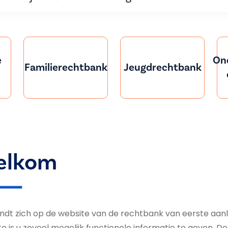
e
On
Familierechtbank
Jeugdrechtbank
elkom
ndt zich op de website van de rechtbank van eerste aanl
e is u zoveel mogelijk func­tionele informatie te geven. De