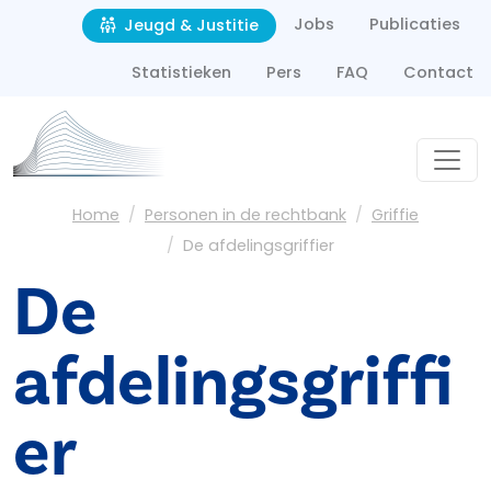
Second navigation
Overslaan en naar de inhoud gaan
Jobs
Publicaties
Jeugd & Justitie
Statistieken
Pers
FAQ
Contact
Kruimelpad
Home
Personen in de rechtbank
Griffie
De afdelingsgriffier
De
afdelingsgriffi
er