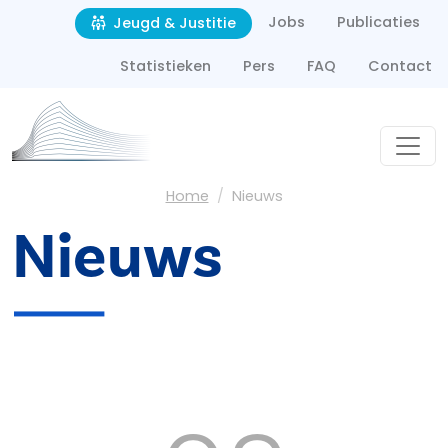
Second navigation
Overslaan en naar de inhoud gaan
Jobs
Publicaties
Jeugd & Justitie
Statistieken
Pers
FAQ
Contact
Kruimelpad
Home
Nieuws
Nieuws