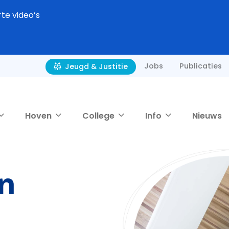
rte video’s
Jobs
Publicaties
Jeugd & Justitie
Hoven
College
Info
Nieuws
n