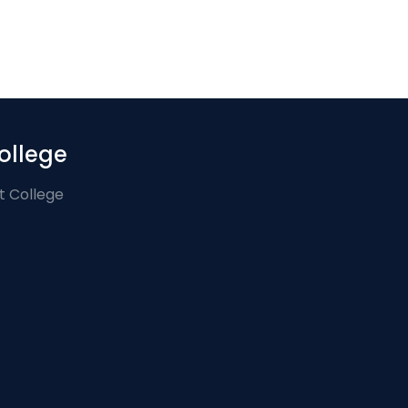
ollege
t College