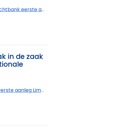
k eerste aanleg Oost-Vlaanderen - afdeling Oudenaarde
ak in de zaak
tionale
imburg - afdeling Tongeren-Borgloon