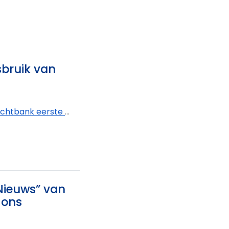
sbruik van
k eerste aanleg West-Vlaanderen - afdeling Kortrijk
 Nieuws” van
 ons