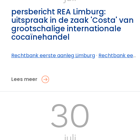
persbericht REA Limburg:
uitspraak in de zaak 'Costa' van
grootschalige internationale
cocaïnehandel
Rechtbank eerste aanleg Limburg
·
Rechtbank eerste aanleg Limburg - afdeling Tongeren-Borgloon
Lees meer
30
juli