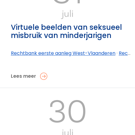
juli
Virtuele beelden van seksueel
misbruik van minderjarigen
Rechtbank eerste aanleg West-Vlaanderen
·
Rechtbank eerste aanleg West-Vlaanderen - afdeling Kortrijk
Lees meer
30
juli