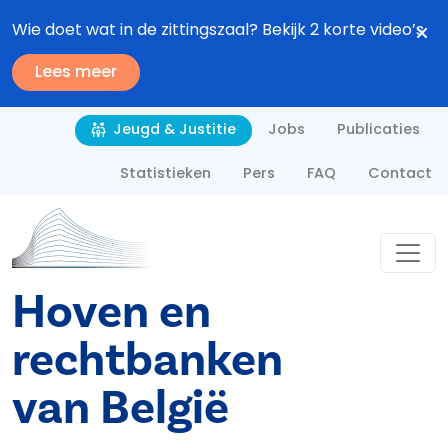
Overslaan en naar de inhoud gaan
Wie doet wat in de zittingszaal? Bekijk 2 korte video’s
Lees meer
Second navigation
Jobs
Publicaties
Jeugd & Justitie
Statistieken
Pers
FAQ
Contact
Hoven en
rechtbanken
van België